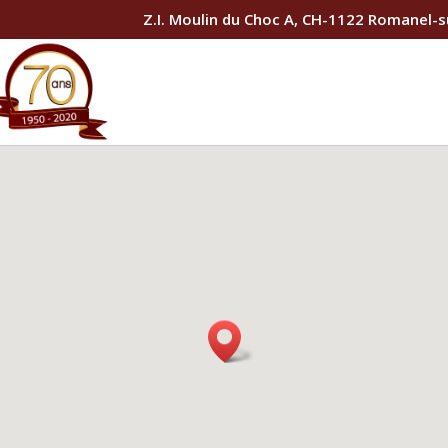
Z.I. Moulin du Choc A, CH-1122 Romanel-