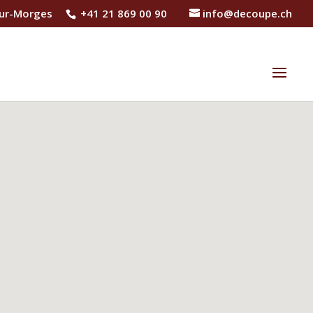
sur-Morges
+41 21 869 00 90
info@decoupe.ch