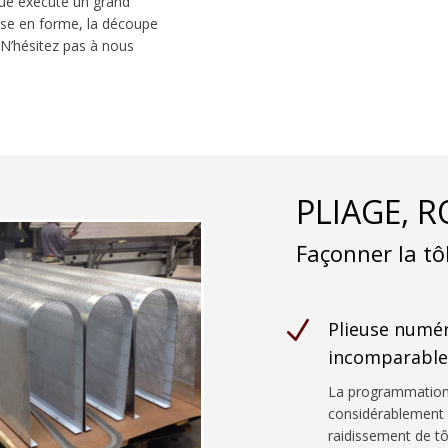
que exécute un grand
ise en forme, la découpe
N’hésitez pas à nous
PLIAGE, 
Façonner la tô
N
Plieuse numér
incomparable 
La programmation 
considérablement l
raidissement de tô