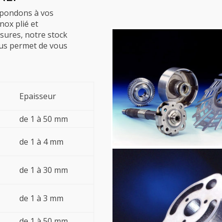
épondons à vos
nox plié et
sures, notre stock
us permet de vous
Epaisseur
de 1 à 50 mm
de 1 à 4 mm
de 1 à 30 mm
de 1 à 3 mm
de 1 à 50 mm