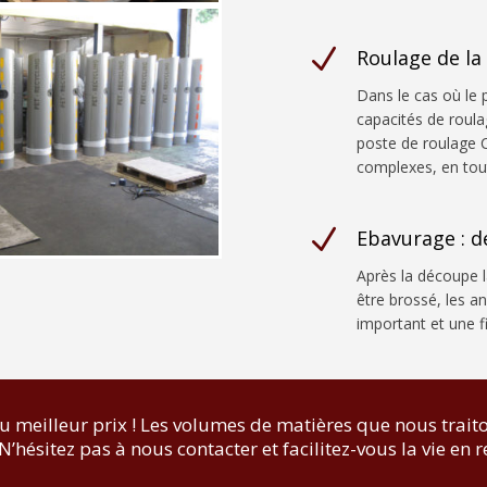
N
Roulage de la 
Dans le cas où le
capacités de roula
poste de roulage C
complexes, en tout
N
Ebavurage : d
Après la découpe l
être brossé, les a
important et une fi
au meilleur prix ! Les volumes de matières que nous tra
. N’hésitez pas à nous contacter et facilitez-vous la vie en